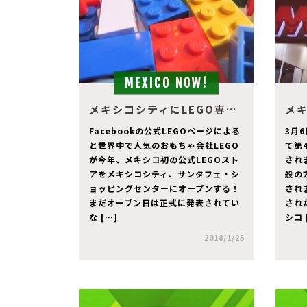
MEXICO NOW!
メキシコシティにLEGO専門店が初出店！！
Facebookの公式LEGOページによる
3月
と世界中で人気のおもちゃ会社LEGO
て第
が今年、メキシコ初の公式LEGOスト
され
アをメキシコシティ、サンタフェ・シ
般の
ョッピングセンターにオープンする！
され
まだオープン日は正式に発表されてい
され
な […]
シコ 
2018/1/25