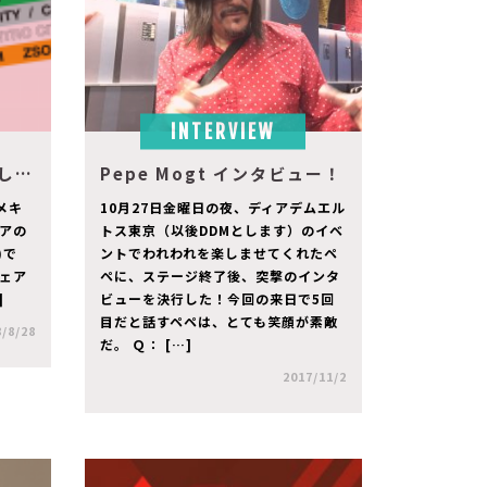
INTERVIEW
ZONA MACOは開催しました！
Pepe Mogt インタビュー！
 メキ
10月27日金曜日の夜、ディアデムエル
アの
トス東京（以後DDMとします）のイベ
)で
ントでわれわれを楽しませてくれたペ
ェア
ペに、ステージ終了後、突撃のインタ
]
ビューを決行した！今回の来日で5回
目だと話すペペは、とても笑顔が素敵
/8/28
だ。 Ｑ： […]
2017/11/2