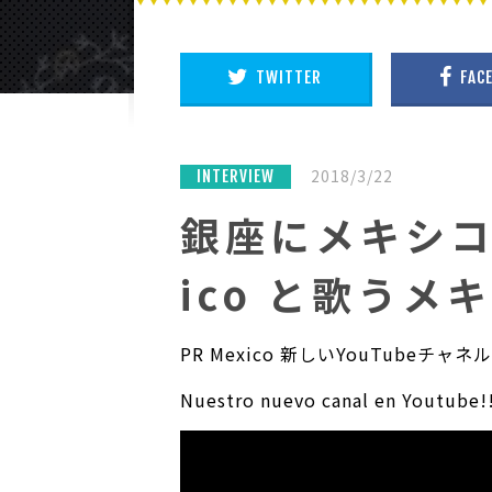
TWITTER
FAC
2018/3/22
INTERVIEW
銀座にメキシコが
ico と歌う
PR Mexico 新しいYouTubeチ
Nuestro nuevo canal en Youtube!