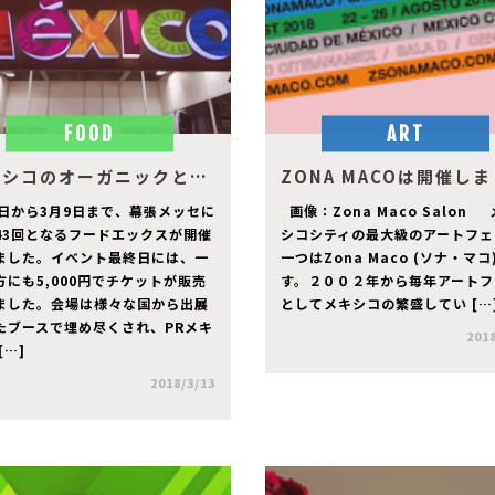
FOOD
ART
メキシコのオーガニックとクラフトビールを紹介！！＠ FOODEX Japan 2018！！
6日から3月9日まで、幕張メッセに
画像：Zona Maco Salon
43回となるフードエックスが開催
シコシティの最大級のアートフェ
ました。イベント最終日には、一
一つはZona Maco (ソナ・マコ
方にも5,000円でチケットが販売
す。２００２年から毎年アートフ
ました。会場は様々な国から出展
としてメキシコの繁盛してい […
たブースで埋め尽くされ、PRメキ
2018
[…]
2018/3/13