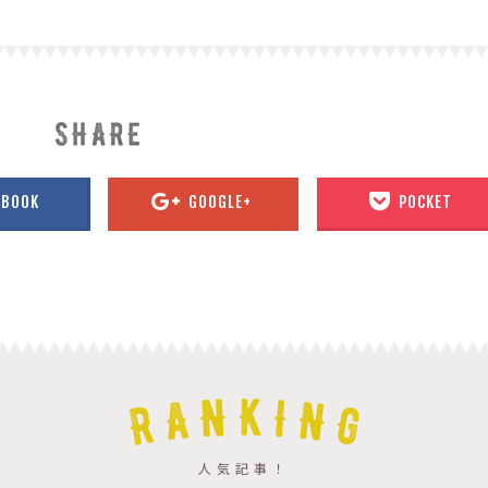
EBOOK
GOOGLE+
POCKET
人気記事！