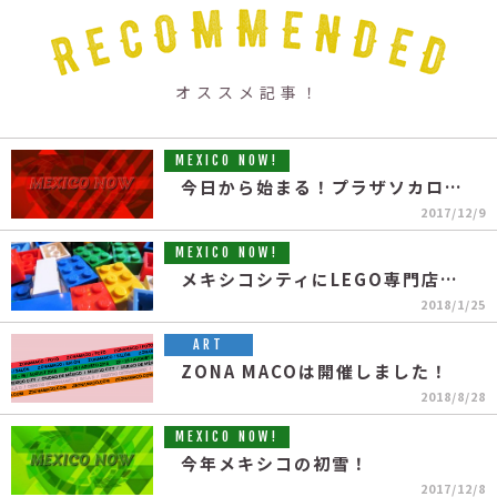
オススメ記事！
MEXICO NOW!
今日から始まる！プラザソカロのスノーリンク
2017/12/9
MEXICO NOW!
メキシコシティにLEGO専門店が初出店！！
2018/1/25
ART
ZONA MACOは開催しました！
2018/8/28
MEXICO NOW!
今年メキシコの初雪！
2017/12/8