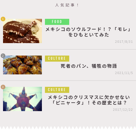
人気記事！
1
FOOD
メキシコのソウルフード！？「モレ」
をひもといてみた
2017/8/31
2
CULTURE
死者のパン、犠牲の物語
2021/11/5
3
CULTURE
メキシコのクリスマスに欠かせない
「ピニャータ」！その歴史とは？
2017/12/22