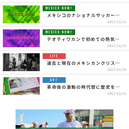
MEXICO NOW!
メキシコのナショナルサッカーリーグのチャンピオン決定！
2017/12/11
MEXICO NOW!
テオティワカンで初めての熱気球フェスティバル開催！
2017/12/13
LIFE
過去と現在のメキシカンクリスマス
2017/12/20
ART
革命後の激動の時代壁に歴史を描いた偉大な画家
2017/12/21